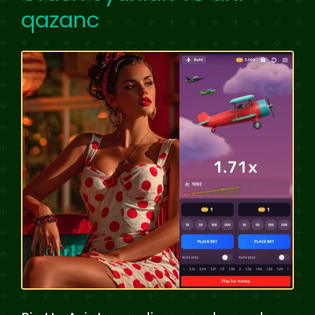
qazanc