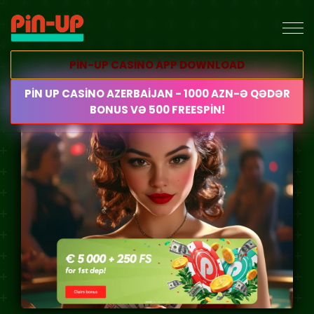
PIN-UP CASINO APP DOWNLOAD
PIN UP CASINO AZERBAIJAN - 1000 AZN-Ə QƏDƏR
BONUS VƏ 500 FREESPIN!