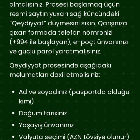
olmalısınız. Prosesi başlamaq üçün
rəsmi saytın yuxarı sağ küncündəki
“Qeydiyyat” düyməsini sıxın. Qarşınıza
çıxan formada telefon nömrənizi
(+994 ilə başlayan), e-poçt ünvanınızı
və güclü parol yaratmalısınız.
Qeydiyyat prosesində aşağıdakı
məlumatları daxil etməlisiniz:
Ad və soyadınız (pasportda olduğu
kimi)
Doğum tarixiniz
Yaşayış ünvanınız
Valyuta seçimi (AZN tövsiyə olunur)