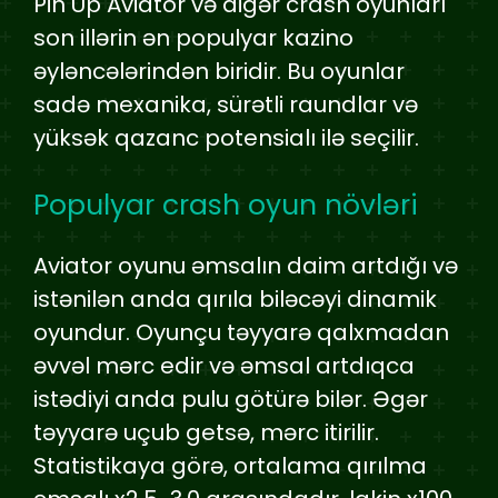
Pin Up Aviator və digər crash oyunları
son illərin ən populyar kazino
əyləncələrindən biridir. Bu oyunlar
sadə mexanika, sürətli raundlar və
yüksək qazanc potensialı ilə seçilir.
Populyar crash oyun növləri
Aviator oyunu əmsalın daim artdığı və
istənilən anda qırıla biləcəyi dinamik
oyundur. Oyunçu təyyarə qalxmadan
əvvəl mərc edir və əmsal artdıqca
istədiyi anda pulu götürə bilər. Əgər
təyyarə uçub getsə, mərc itirilir.
Statistikaya görə, ortalama qırılma