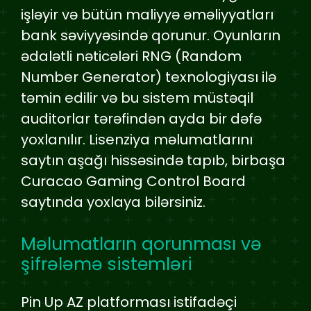
işləyir və bütün maliyyə əməliyyatları
bank səviyyəsində qorunur. Oyunların
ədalətli nəticələri RNG (Random
Number Generator) texnologiyası ilə
təmin edilir və bu sistem müstəqil
auditorlar tərəfindən ayda bir dəfə
yoxlanılır. Lisenziya məlumatlarını
saytın aşağı hissəsində tapıb, birbaşa
Curacao Gaming Control Board
saytında yoxlaya bilərsiniz.
Məlumatların qorunması və
şifrələmə sistemləri
Pin Up AZ platforması istifadəçi