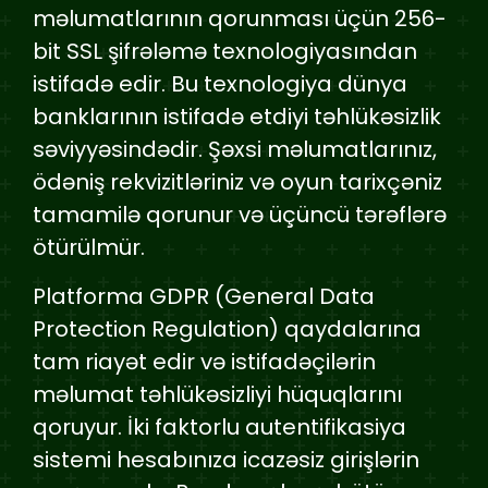
məlumatlarının qorunması üçün 256-
bit SSL şifrələmə texnologiyasından
istifadə edir. Bu texnologiya dünya
banklarının istifadə etdiyi təhlükəsizlik
səviyyəsindədir. Şəxsi məlumatlarınız,
ödəniş rekvizitləriniz və oyun tarixçəniz
tamamilə qorunur və üçüncü tərəflərə
ötürülmür.
Platforma GDPR (General Data
Protection Regulation) qaydalarına
tam riayət edir və istifadəçilərin
məlumat təhlükəsizliyi hüquqlarını
qoruyur. İki faktorlu autentifikasiya
sistemi hesabınıza icazəsiz girişlərin