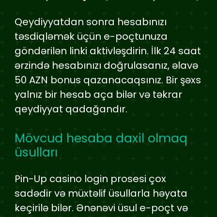
Qeydiyyatdan sonra hesabınızı
təsdiqləmək üçün e-poçtunuza
göndərilən linki aktivləşdirin. İlk 24 saat
ərzində hesabınızı doğrulasanız, əlavə
50 AZN bonus qazanacaqsınız. Bir şəxs
yalnız bir hesab aça bilər və təkrar
qeydiyyat qadağandır.
Mövcud hesaba daxil olmaq
üsulları
Pin-Up casino login prosesi çox
sadədir və müxtəlif üsullarla həyata
keçirilə bilər. Ənənəvi üsul e-poçt və