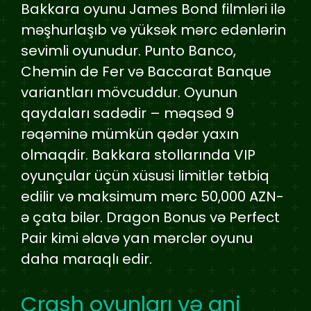
Bakkara oyunu James Bond filmləri ilə
məşhurlaşıb və yüksək mərc edənlərin
sevimli oyunudur. Punto Banco,
Chemin de Fer və Baccarat Banque
variantları mövcuddur. Oyunun
qaydaları sadədir – məqsəd 9
rəqəminə mümkün qədər yaxın
olmaqdir. Bakkara stollarında VIP
oyunçular üçün xüsusi limitlər tətbiq
edilir və maksimum mərc 50,000 AZN-
ə çata bilər. Dragon Bonus və Perfect
Pair kimi əlavə yan mərclər oyunu
daha maraqlı edir.
Crash oyunları və ani