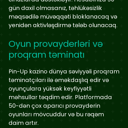
gün daxil olmasanız, təhlükəsizlik
məqsədilə müvəqqəti bloklanacaq və
yenidən aktivləşdirmə tələb olunacaq.
Oyun provayderləri və
proqram təminatı
Pin-Up kazino dünya səviyyəli proqram
təminatçıları ilə əməkdaşlıq edir və
oyunçulara yüksək keyfiyyətli
məhsullar təqdim edir. Platformada
50-dən çox aparıcı provayderin
oyunları mövcuddur və bu rəqəm
daim artır.